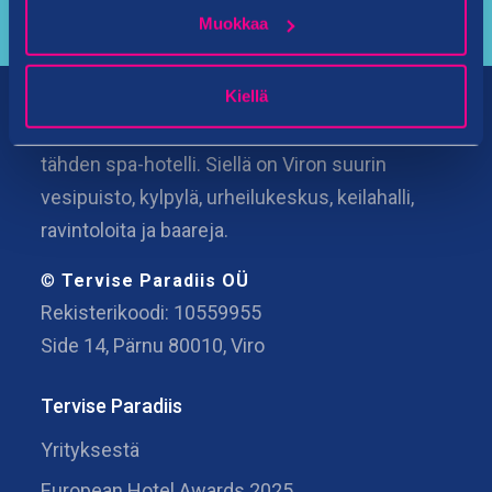
Muokkaa
Kiellä
Tervise Paradiis on Pärnun rannalla sijaitseva 4
tähden spa-hotelli. Siellä on Viron suurin
vesipuisto, kylpylä, urheilukeskus, keilahalli,
ravintoloita ja baareja.
©
Tervise Paradiis OÜ
Rekisterikoodi: 10559955
Side 14, Pärnu 80010, Viro
Tervise Paradiis
Yrityksestä
European Hotel Awards 2025